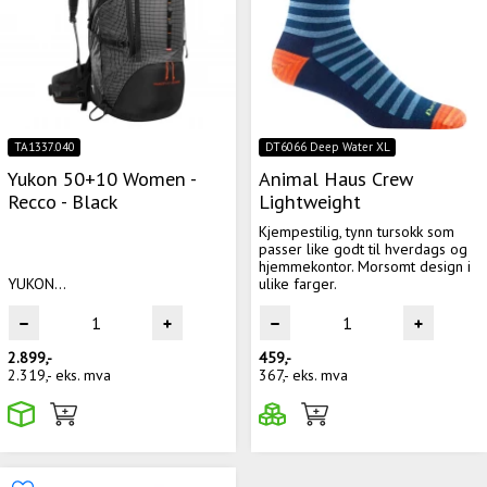
TA1337.040
DT6066 Deep Water XL
Yukon 50+10 Women -
Animal Haus Crew
Recco - Black
Lightweight
Kjempestilig, tynn tursokk som
passer like godt til hverdags og
hjemmekontor. Morsomt design i
YUKON...
ulike farger.
2.899,-
459,-
2.319,-
eks. mva
367,-
eks. mva