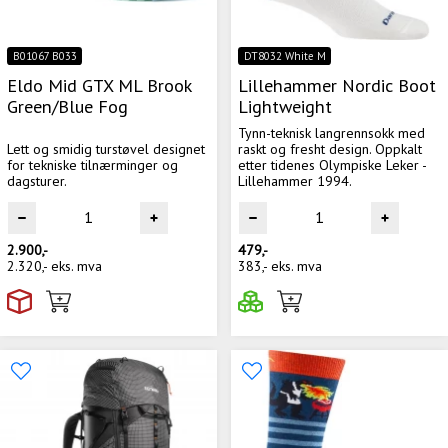
B01067 B033
DT8032 White M
Eldo Mid GTX ML Brook
Lillehammer Nordic Boot
Green/Blue Fog
Lightweight
Tynn-teknisk langrennsokk med
Lett og smidig turstøvel designet
raskt og fresht design. Oppkalt
for tekniske tilnærminger og
etter tidenes Olympiske Leker -
dagsturer.
Lillehammer 1994.
2.900,-
479,-
2.320,-
eks. mva
383,-
eks. mva