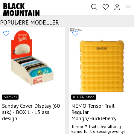
POPULÆRE MODELLER
SO23271
811666034953
Sunday Cover Display (60
NEMO Tensor Trail
stk.) - BOX 1 - 15 ass.
Regular
design
Mango/Huckleberry
Tensor™ Trail tilbyr allsidig
varme for tre-sesongseventyr