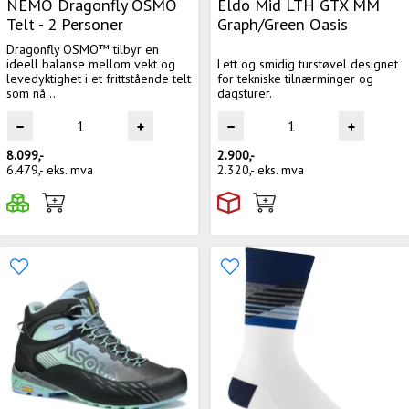
NEMO Dragonfly OSMO
Eldo Mid LTH GTX MM
Telt - 2 Personer
Graph/Green Oasis
Dragonfly OSMO™ tilbyr en
ideell balanse mellom vekt og
Lett og smidig turstøvel designet
levedyktighet i et frittstående telt
for tekniske tilnærminger og
som nå...
dagsturer.
8.099,-
2.900,-
6.479,-
eks. mva
2.320,-
eks. mva