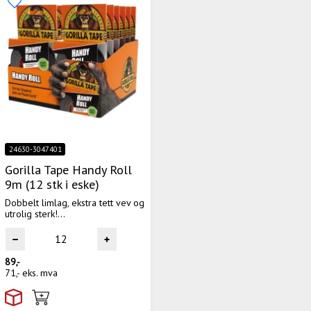
24630-3047401
Gorilla Tape Handy Roll
9m (12 stk i eske)
Dobbelt limlag, ekstra tett vev og
utrolig sterk!...
89,-
71,-
eks. mva