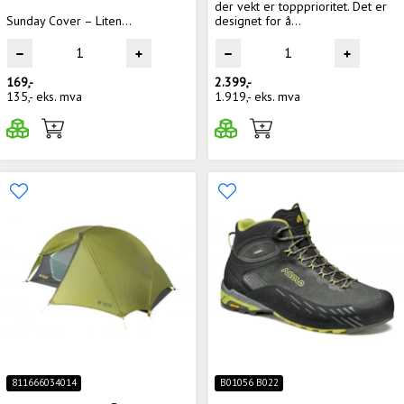
der vekt er toppprioritet. Det er
Sunday Cover – Liten...
designet for å...
169,-
2.399,-
135,-
eks. mva
1.919,-
eks. mva
811666034014
B01056 B022